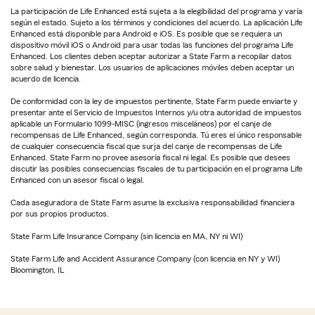
La participación de Life Enhanced está sujeta a la elegibilidad del programa y varía
según el estado. Sujeto a los términos y condiciones del acuerdo. La aplicación Life
Enhanced está disponible para Android e iOS. Es posible que se requiera un
dispositivo móvil iOS o Android para usar todas las funciones del programa Life
Enhanced. Los clientes deben aceptar autorizar a State Farm a recopilar datos
sobre salud y bienestar. Los usuarios de aplicaciones móviles deben aceptar un
acuerdo de licencia.
De conformidad con la ley de impuestos pertinente, State Farm puede enviarte y
presentar ante el Servicio de Impuestos Internos y/u otra autoridad de impuestos
aplicable un Formulario 1099-MISC (ingresos misceláneos) por el canje de
recompensas de Life Enhanced, según corresponda. Tú eres el único responsable
de cualquier consecuencia fiscal que surja del canje de recompensas de Life
Enhanced. State Farm no provee asesoría fiscal ni legal. Es posible que desees
discutir las posibles consecuencias fiscales de tu participación en el programa Life
Enhanced con un asesor fiscal o legal.
Cada aseguradora de State Farm asume la exclusiva responsabilidad financiera
por sus propios productos.
State Farm Life Insurance Company (sin licencia en MA, NY ni WI)
State Farm Life and Accident Assurance Company (con licencia en NY y WI)
Bloomington, IL