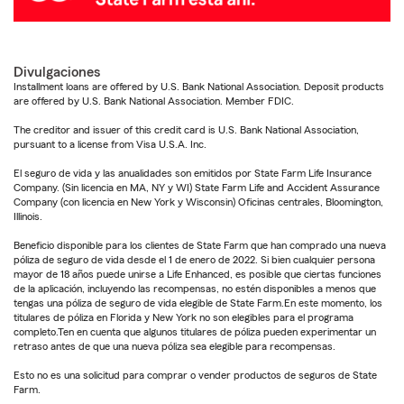
Divulgaciones
Installment loans are offered by U.S. Bank National Association. Deposit products
are offered by U.S. Bank National Association. Member FDIC.
The creditor and issuer of this credit card is U.S. Bank National Association,
pursuant to a license from Visa U.S.A. Inc.
El seguro de vida y las anualidades son emitidos por State Farm Life Insurance
Company. (Sin licencia en MA, NY y WI) State Farm Life and Accident Assurance
Company (con licencia en New York y Wisconsin) Oficinas centrales, Bloomington,
Illinois.
Beneficio disponible para los clientes de State Farm que han comprado una nueva
póliza de seguro de vida desde el 1 de enero de 2022. Si bien cualquier persona
mayor de 18 años puede unirse a Life Enhanced, es posible que ciertas funciones
de la aplicación, incluyendo las recompensas, no estén disponibles a menos que
tengas una póliza de seguro de vida elegible de State Farm.En este momento, los
titulares de póliza en Florida y New York no son elegibles para el programa
completo.Ten en cuenta que algunos titulares de póliza pueden experimentar un
retraso antes de que una nueva póliza sea elegible para recompensas.
Esto no es una solicitud para comprar o vender productos de seguros de State
Farm.