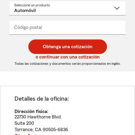
Seleccione un producto
Seleccione
un
nombre
de
producto
del
Código postal
Ingresa
Ingresa
_____
menú
un
un
desplegable
código
código
postal
postal
Obtenga una cotización
de
de
5
5
o continuar con una cotización
dígitos
dígitos
Todas las cotizaciones y documentos serán proporcionados en inglés.
Detalles de la oficina:
Dirección física:
22730 Hawthorne Blvd
Suite 200
Torrance
,
CA
90505-6836