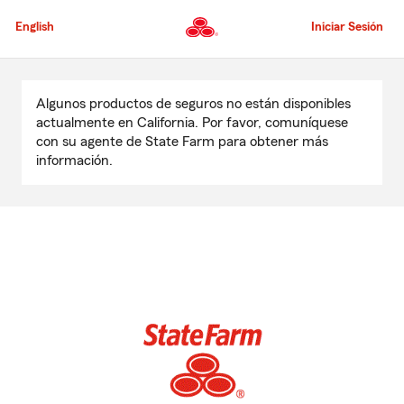
Pasar
al
English
Iniciar Sesión
contenido
principal
Comienzo
del
Algunos productos de seguros no están disponibles
contenido
actualmente en California. Por favor, comuníquese
principal
con su agente de State Farm para obtener más
información.